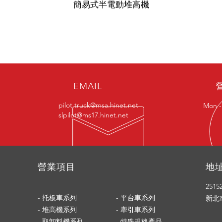
簡易式半電動堆高機
EMAIL
pilot.truck@msa.hinet.net
Mon -
slpilot@ms17.hinet.net
​營業項目
地
2515
- 托板車系列
- 平台車系列
新北
- 堆高機系列
- 牽引車系列
- 取卸料機系列
- 特殊規格產品