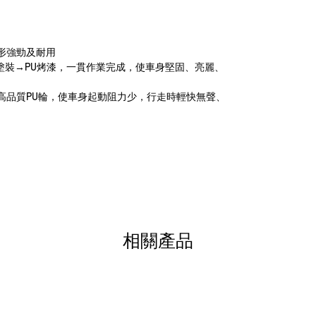
形強勁及耐用
電塗裝→PU烤漆，一貫作業完成，使車身堅固、亮麗、
之高品質PU輪，使車身起動阻力少，行走時輕快無聲、
相關產品