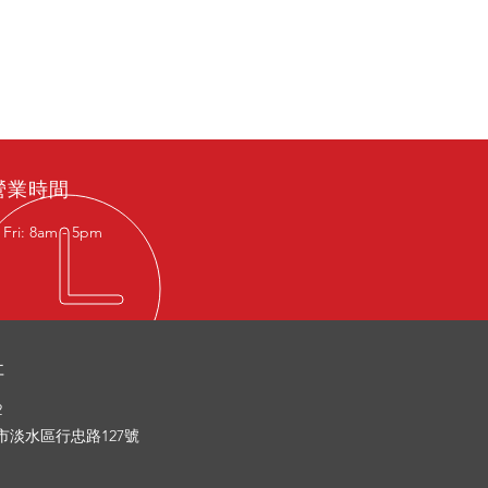
營業時間
 Fri: 8am - 5pm
址
2
市淡水區行忠路127號