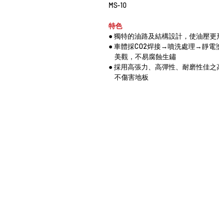
MS-10
特色
● 獨特的油路及結構設計，使油壓更
● 車體採CO2焊接→噴洗處理→靜
美觀，不易腐蝕生鏽
● 採用高張力、高彈性、耐磨性佳
不傷害地板